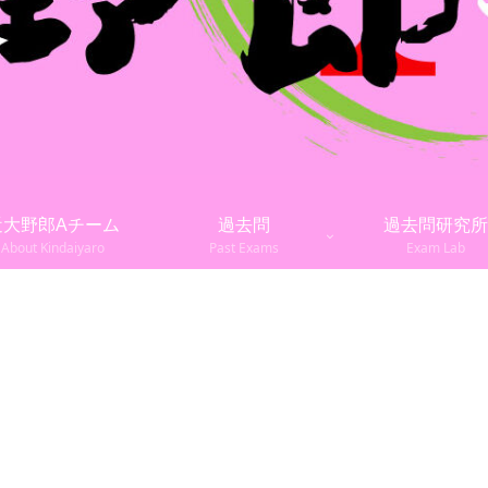
近大野郎Aチーム
過去問
過去問研究所
About Kindaiyaro
Past Exams
Exam Lab